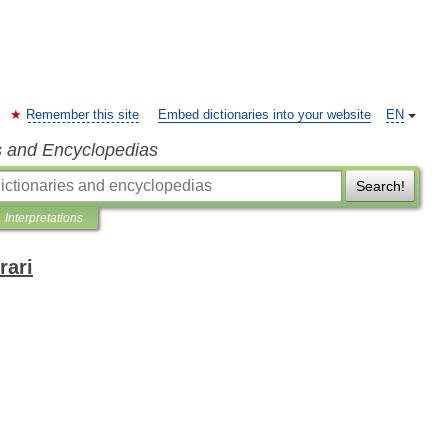
Remember this site
Embed dictionaries into your website
EN
s and Encyclopedias
Search!
Interpretations
rari