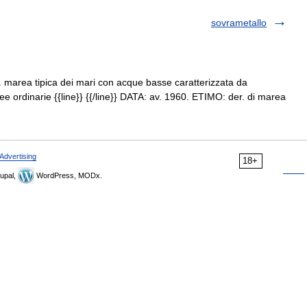
sovrametallo
 marea tipica dei mari con acque basse caratterizzata da
ee ordinarie {{line}} {{/line}} DATA: av. 1960. ETIMO: der. di marea
Advertising
18+
upal,
WordPress, MODx.