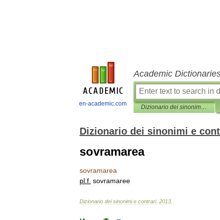
Academic Dictionarie
en-academic.com
Dizionario dei sinonimi e contrari
Dizionario dei sinonimi e cont
sovramarea
sovramarea
pl
.
f
.
sovramaree
Dizionario
dei
sinonimi
e
contrari
.
2013
.