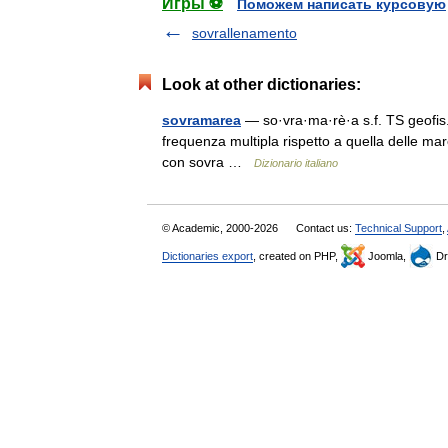
Игры ⚽
Поможем написать курсовую
sovrallenamento
Look at other dictionaries:
sovramarea
— so·vra·ma·rè·a s.f. TS geofis.
frequenza multipla rispetto a quella delle mar
con sovra …
Dizionario italiano
© Academic, 2000-2026
Contact us:
Technical Support
,
Dictionaries export
, created on PHP,
Joomla,
Dr